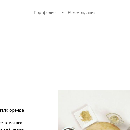
авное
Портфолио
Рекомендации
еню
етях бренда
: тематика,
иста бренда