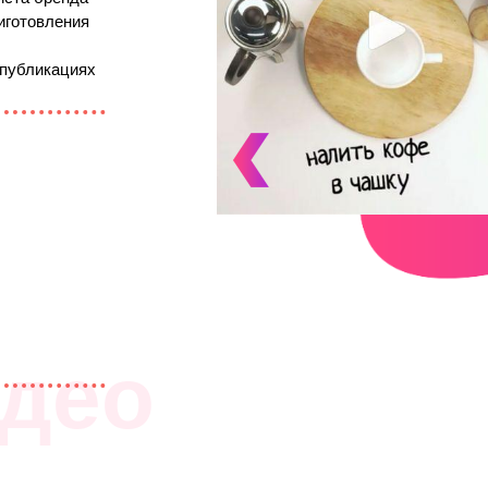
иготовления
 публикациях
део